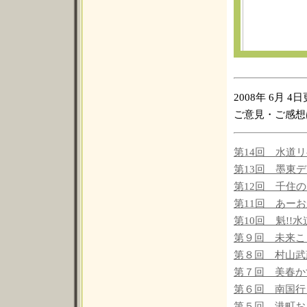
2008年 6月 4
ご意見・ご感
第14回 水道
第13回 墨東
第12回 千住
第11回 あー
第10回 魁!
第９回 未来こ
第８回 村山武
第７回 美春かす
第６回 南国行
第５回 港町お