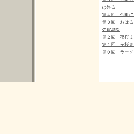
は昇る
第４回 金町に
第３回 おはる
佐賀界隈
第２回 夜桜ま
第１回 夜桜ま
第０回 ラーメン町