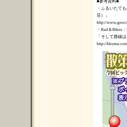
■参考資料■
・ふるいたても
荘）」
http://www.geoci
・Rail＆Bike
「そして路線
http://hkuma.com/