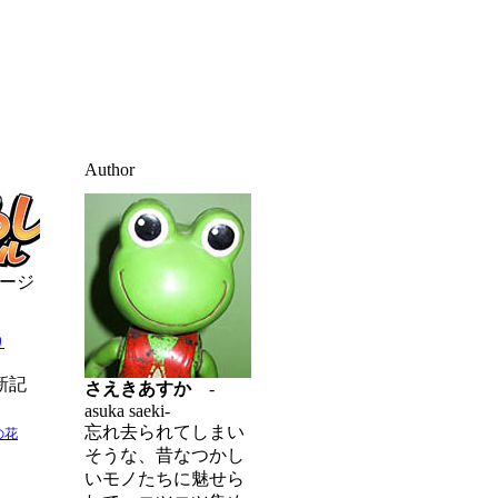
Author
ージ
り
新記
さえきあすか
-
asuka saeki-
忘れ去られてしまい
の花
そうな、昔なつかし
いモノたちに魅せら