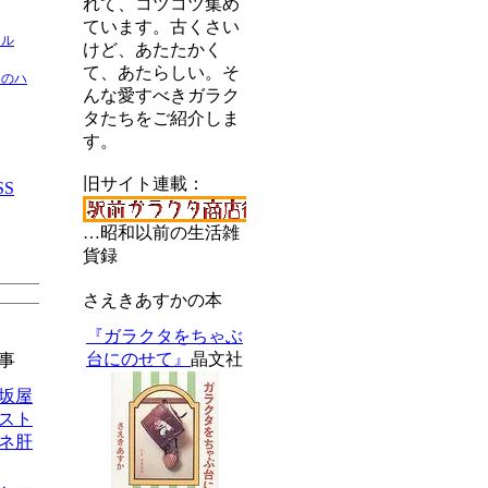
れて、コツコツ集め
ています。古くさい
ネル
けど、あたたかく
て、あたらしい。そ
間のハ
んな愛すべきガラク
タたちをご紹介しま
す。
旧サイト連載：
SS
…昭和以前の生活雑
貨録
さえきあすかの本
『ガラクタをちゃぶ
台にのせて』
晶文社
事
松坂屋
スト
ネ肝