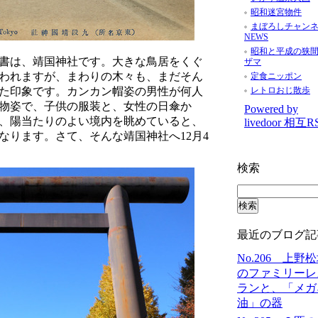
昭和迷宮物件
まぼろしチャン
NEWS
昭和と平成の狭
書は、靖国神社です。大きな鳥居をくぐ
ザマ
われますが、まわりの木々も、まだそん
定食ニッポン
レトロおじ散歩
た印象です。カンカン帽姿の男性が何人
物姿で、子供の服装と、女性の日傘か
Powered by
、陽当たりのよい境内を眺めていると、
livedoor 相互R
なります。さて、そんな靖国神社へ12月4
検索
最近のブログ記
No.206 上野
のファミリーレ
ランと、「メガ
油」の器