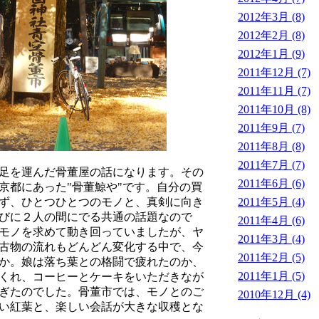
2012年3月 (8)
2012年2月 (8)
2012年1月 (9)
2011年12月 (7)
2011年11月 (7)
2011年10月 (8)
2011年9月 (7)
2011年8月 (8)
2011年7月 (7)
足を運んだ骨董屋の話になります。その
2011年6月 (6)
京都にあった"骨董鯨や"です。自分の買
2011年5月 (4)
ず、ひとつひとつのモノと、真剣に向き
びに２人の間にでる共通の話題なので
2011年4月 (6)
いモノを求めて動き回っていましたが、ヤ
2011年3月 (4)
古物の流れもどんどん変化する中で、今
2011年2月 (5)
か。娘は落ち葉との格闘で疲れたのか、
2011年1月 (5)
くれ、コーヒーとケーキをいただきなが
ぎたのでした。骨董市では、モノとのご
2010年12月 (4)
い紅葉と、楽しい会話が大きな収穫とな