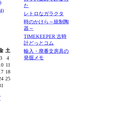
)
た
4)
レトロなガラクタ
時のかけら～統制陶
器～
TIMEKEEPER 古時
計どっとコム
金
土
輸入・廃番文房具の
発掘メモ
3
4
10
11
17
18
24
25
31
ブ