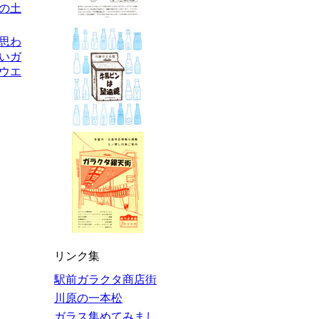
の土
を思わ
いガ
ウエ
リンク集
駅前ガラクタ商店街
川原の一本松
ガラス集めてみまし