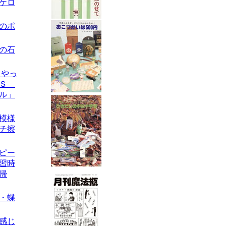
のケロ
キのポ
スの石
らやっ
・Ｓ
ル」
丸模様
チ擦
ーピー
習時
帰
製・蝶
な感じ