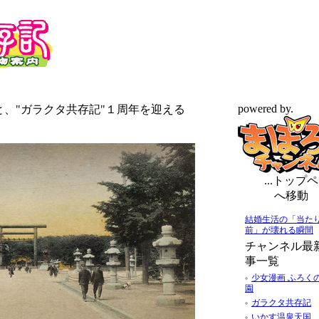
powered by.
書と、"ガラクタ共存記"１周年を迎える
...トップペ
へ移動
結婚生活の「当た
前」が壊れる瞬間
チャンネル最
事一覧
少女漫画 ふろく
園
ガラクタ共存記
いかす温泉天国