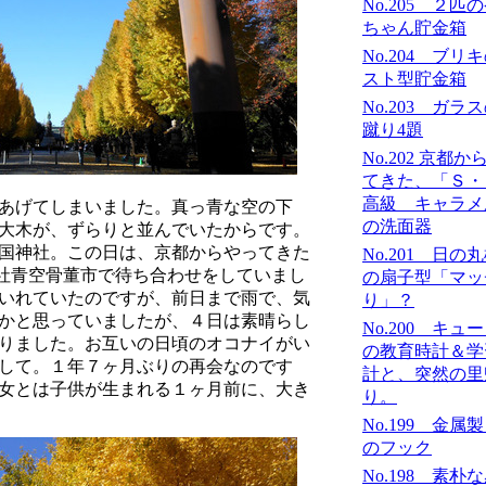
No.205 ２匹
ちゃん貯金箱
No.204 ブリ
スト型貯金箱
No.203 ガラ
蹴り4題
No.202 京都か
てきた、「Ｓ
高級 キャラメ
あげてしまいました。真っ青な空の下
の洗面器
大木が、ずらりと並んでいたからです。
国神社。この日は、京都からやってきた
No.201 日の
社青空骨董市で待ち合わせをしていまし
の扇子型「マッ
いれていたのですが、前日まで雨で、気
り」？
かと思っていましたが、４日は素晴らし
No.200 キュ
がりました。お互いの日頃のオコナイがい
の教育時計＆学
して。１年７ヶ月ぶりの再会なのです
計と、突然の里
女とは子供が生まれる１ヶ月前に、大き
り。
No.199 金属
のフック
No.198 素朴