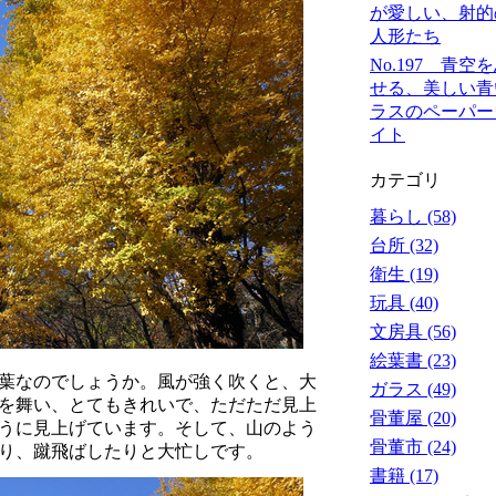
が愛しい、射的
人形たち
No.197 青空
せる、美しい青
ラスのペーパー
イト
カテゴリ
暮らし (58)
台所 (32)
衛生 (19)
玩具 (40)
文房具 (56)
絵葉書 (23)
葉なのでしょうか。風が強く吹くと、大
ガラス (49)
を舞い、とてもきれいで、ただただ見上
骨董屋 (20)
うに見上げています。そして、山のよう
骨董市 (24)
り、蹴飛ばしたりと大忙しです。
書籍 (17)