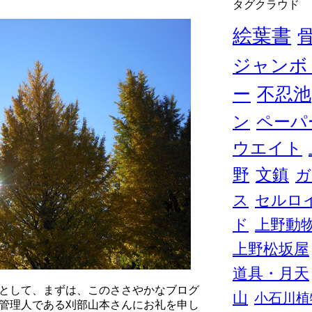
タグクラウド
絵葉書
ジャンボ
ー
不忍池
ン
ペーパ
ウエイト
野
文鎮
ガ
ス
セルロ
ド
上野動
上野松坂屋
道具・月天
として、まずは、このささやかなブログ
山
小石川植
管理人である刈部山本さんにお礼を申し