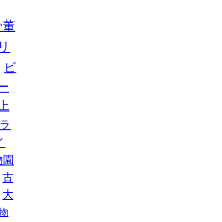
骨董
リ
ビ
ー
上
ラ
イ
物園
古
大
物