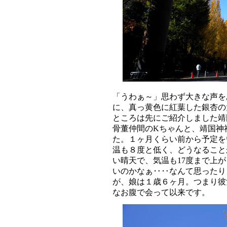
「うわぁ～」思わず大きな声を
に、真っ黄色に紅葉した銀杏の
ところは先にご紹介しました靖
骨董仲間のKちゃんと、靖国神
た。１ヶ月くらい前から予定を
温も８度と低く、どうなること
い晴天で、気温も17度まで上
いのかなぁ‥‥なんて思ったり
が、娘は１歳６ヶ月。つまり彼
なお腹で会って以来です。