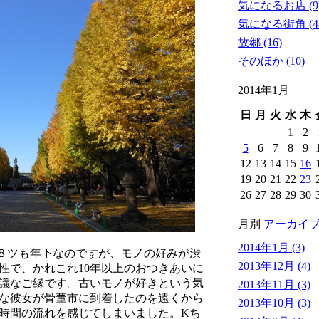
気になるお店 (9
気になる街角 (4
故郷 (16)
そのほか (10)
2014年1月
日
月
火
水
木
1
2
5
6
7
8
9
12
13
14
15
16
19
20
21
22
23
26
27
28
29
30
月別
アーカイ
2014年1月 (3)
８ツも年下なのですが、モノの好みが渋
2013年12月 (4)
性で、かれこれ10年以上のおつきあいに
議なご縁です。古いモノが好きという気
2013年11月 (3)
な彼女が骨董市に到着したのを遠くから
2013年10月 (3)
時間の流れを感じてしまいました。Kち