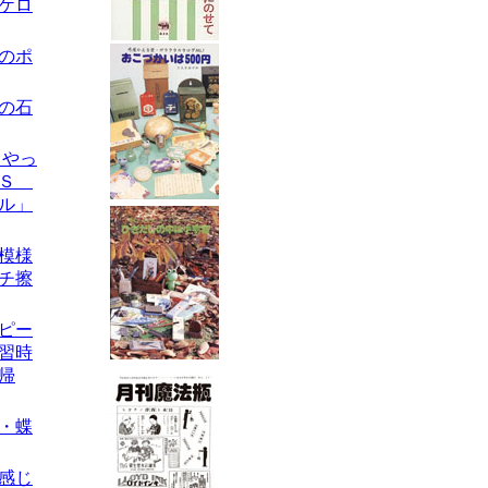
のケロ
キのポ
スの石
らやっ
・Ｓ
ル」
丸模様
チ擦
ーピー
習時
帰
製・蝶
な感じ