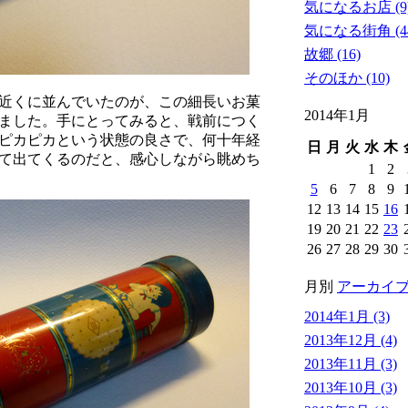
気になるお店 (9
気になる街角 (4
故郷 (16)
そのほか (10)
近くに並んでいたのが、この細長いお菓
2014年1月
ました。手にとってみると、戦前につく
ピカピカという状態の良さで、何十年経
日
月
火
水
木
て出てくるのだと、感心しながら眺めち
1
2
5
6
7
8
9
12
13
14
15
16
19
20
21
22
23
26
27
28
29
30
月別
アーカイ
2014年1月 (3)
2013年12月 (4)
2013年11月 (3)
2013年10月 (3)