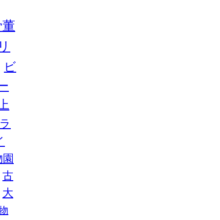
骨董
リ
ビ
ー
上
ラ
イ
物園
古
大
物