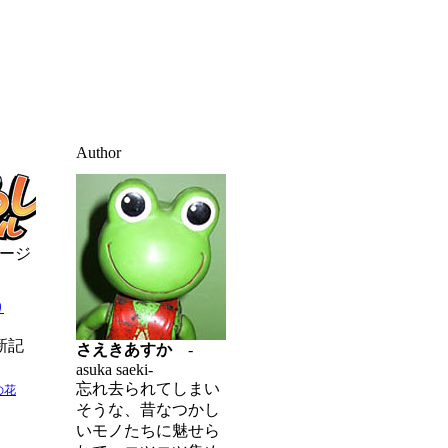
Author
ージ
り
新記
さえきあすか
-
asuka saeki-
忘れ去られてしまい
の花
そうな、昔なつかし
いモノたちに魅せら