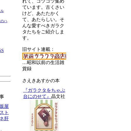
れて、コツコツ集め
ています。古くさい
ネル
けど、あたたかく
て、あたらしい。そ
間のハ
んな愛すべきガラク
タたちをご紹介しま
す。
旧サイト連載：
SS
…昭和以前の生活雑
貨録
さえきあすかの本
『ガラクタをちゃぶ
台にのせて』
晶文社
事
松坂屋
スト
ネ肝