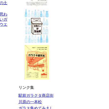
の土
を思わ
いガ
ウエ
リンク集
駅前ガラクタ商店街
川原の一本松
ガラス集めてみまし