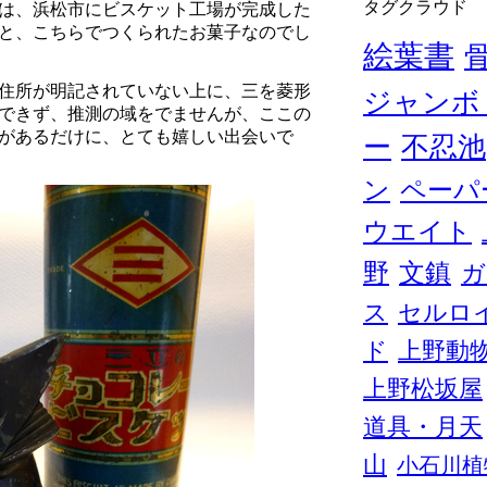
タグクラウド
には、浜松市にビスケット工場が完成した
と、こちらでつくられたお菓子なのでし
絵葉書
住所が明記されていない上に、三を菱形
ジャンボ
できず、推測の域をでませんが、ここの
があるだけに、とても嬉しい出会いで
ー
不忍池
ン
ペーパ
ウエイト
野
文鎮
ガ
ス
セルロ
ド
上野動
上野松坂屋
道具・月天
山
小石川植