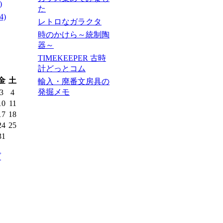
)
た
4)
レトロなガラクタ
時のかけら～統制陶
器～
TIMEKEEPER 古時
計どっとコム
金
土
輸入・廃番文房具の
発掘メモ
3
4
10
11
17
18
24
25
31
ブ