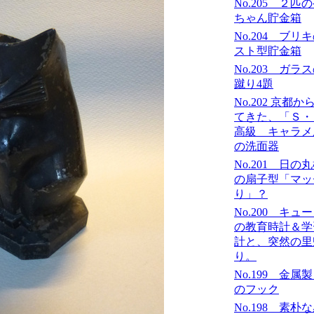
No.205 ２匹
ちゃん貯金箱
No.204 ブリ
スト型貯金箱
No.203 ガラ
蹴り4題
No.202 京都か
てきた、「Ｓ
高級 キャラメ
の洗面器
No.201 日の
の扇子型「マッ
り」？
No.200 キュ
の教育時計＆学
計と、突然の里
り。
No.199 金属
のフック
No.198 素朴