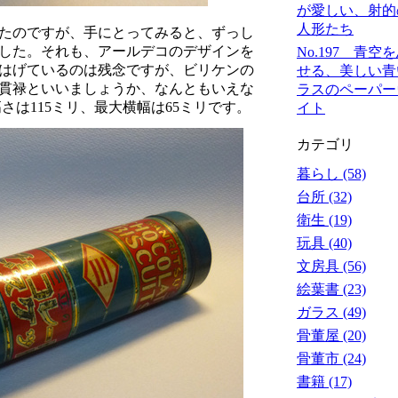
が愛しい、射的
人形たち
たのですが、手にとってみると、ずっし
した。それも、アールデコのデザインを
No.197 青空
はげているのは残念ですが、ビリケンの
せる、美しい青
貫禄といいましょうか、なんともいえな
ラスのペーパー
さは115ミリ、最大横幅は65ミリです。
イト
カテゴリ
暮らし (58)
台所 (32)
衛生 (19)
玩具 (40)
文房具 (56)
絵葉書 (23)
ガラス (49)
骨董屋 (20)
骨董市 (24)
書籍 (17)