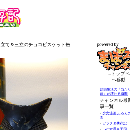
powered by.
型ペン立て＆三立のチョコビスケット缶
...トップペ
へ移動
結婚生活の「当た
前」が壊れる瞬間
チャンネル最
事一覧
少女漫画 ふろく
園
ガラクタ共存記
いかす温泉天国