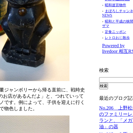
昭和迷宮物件
まぼろしチャン
NEWS
昭和と平成の狭
ザマ
定食ニッポン
レトロおじ散歩
Powered by
livedoor 相互R
検索
董ジャンボリーから帰る直前に、戦時史
のお店があるんだよ」と、つれていって
最近のブログ記
ノです。例によって、子供を迎えに行く
No.206 上野
で物色しました。
のファミリーレ
ランと、「メガ
油」の器