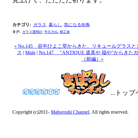
見上げて、ただただ祈ります。
カテゴリ
:
ガラス
,
暮らし
,
気になる街角
タグ
:
ガラス置時計
,
牛久大仏
,
精工舎
« No.145 谷中ひよこ堂からきた、リキュールグラス
ス
|
Main
|
No.147 "ANTIQUE 道具や 福や"から
（前編）»
...トッ
Copyright (c)2011-
Maboroshi Channel
. All rights reserved