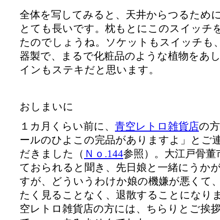
全体を写してみると、天井からつるため
とても長いです。枕もとにこのスイッチ
たのでしょうね。ソケットもスイッチも
器製で、まるで化粧品のような植物をあ
インもステキだと思います。
おしまいに
１カ月くらい前に、
青空レトロ雑貨店
の
ールのひよこの完品がありますよ」とご
だきました（
Ｎｏ.144
参照）。大江戸骨董
ておられると聞き、先日娘と一緒にうか
すが、どういうわけか娘の機嫌が悪くて
たく見ることなく、退散することになり
空レトロ雑貨店の方には、ちらりとご挨