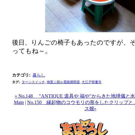
後日、りんごの椅子もあったのですが、
ってもね～。
カテゴリ
:
暮らし
タグ
:
ターンスイッチ
,
倒置ニ因ル電路開閉器
,
大江戸骨董市
« No.148 "ANTIQUE 道具や 福や"からきた地球儀
Main
|
No.150 縁起物のコウモリの形をしたクリップ
ス畑»