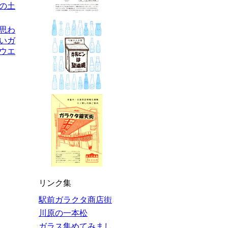
の土
を思わ
いガ
ウエ
リンク集
駅前ガラクタ商店街
川原の一本松
ガラス集めてみまし