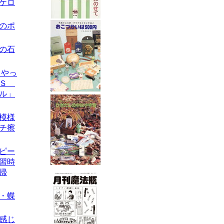
のケロ
キのポ
スの石
らやっ
・Ｓ
ル」
丸模様
チ擦
ーピー
習時
帰
製・蝶
な感じ