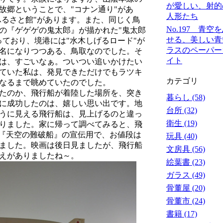
が愛しい、射的
故郷ということで、"コナン通り"があ
人形たち
ふるさと館"があります。また、同じく鳥
No.197 青空
の『ゲゲゲの鬼太郎』が描かれた"鬼太郎
せる、美しい青
っており、境港には"水木しげるロード"が
ラスのペーパー
名になりつつある、鳥取なのでした。そ
イト
は、すごいなぁ。ついつい追いかけたい
ていた私は、発見できただけでもラツキ
カテゴリ
なるまで眺めていたのでした。
たのか、飛行船が着陸した場所を、突き
暮らし (58)
に成功したのは、嬉しい思い出です。地
台所 (32)
うに見える飛行船は、見上げるのと違っ
衛生 (19)
りました。家に帰って調べてみると、飛
画『天空の難破船』の宣伝用で、お値段は
玩具 (40)
ました。映画は後日見ましたが、飛行船
文房具 (56)
えがありましたね～。
絵葉書 (23)
ガラス (49)
骨董屋 (20)
骨董市 (24)
書籍 (17)