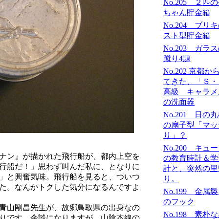
No.205 ２匹
ちゃん貯金箱
No.204 ブリ
スト型貯金箱
No.203 ガラ
蹴り4題
No.202 京都か
てきた、「Ｓ
高級 キャラメ
の洗面器
No.201 日の
の扇子型「マッ
り」？
No.200 キュ
ナン』が描かれた飛行船が、都内上空を
の教育時計＆学
行船だ！」思わず叫んだ私に、となりに
計と、突然の里
」と興奮気味。飛行船を見ると、ついつ
り。
た。なんかトクした気分になるんですよ
No.199 金属
のフック
青山剛昌先生が、故郷鳥取県の出身なの
No.198 素朴
りです。余談になりますが、山陰本線の