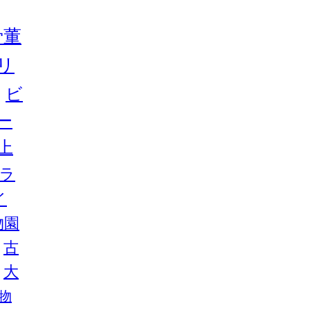
骨董
リ
ビ
ー
上
ラ
イ
物園
古
大
物