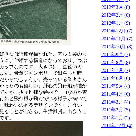
2012年3月 (8)
2012年2月 (8)
2012年1月 (9)
2011年12月 (7)
2011年11月 (7)
2011年10月 (8)
好きな飛行船が描かれた、アルミ製のカ
2011年9月 (7)
うに、伸縮する構造になっており、つぶ
2011年8月 (8)
カップなのです。大きさは、直径65ミ
2011年7月 (7)
ります。骨董ジャンボリーで出会った時
2011年6月 (6)
だからでしょうか。売っている業者さん
かったのも嬉しい。肝心の飛行船が描か
2011年5月 (4)
ですが、少々稚拙な絵柄で、山なのか雲
2011年4月 (6)
行船と飛行機が飛んでいる様子が描いて
2011年3月 (4)
。味わいのあるデザインです。こうい
2011年2月 (5)
見ることができる、生活雑貨に出会うこ
2011年1月 (5)
です。
2010年12月 (4)