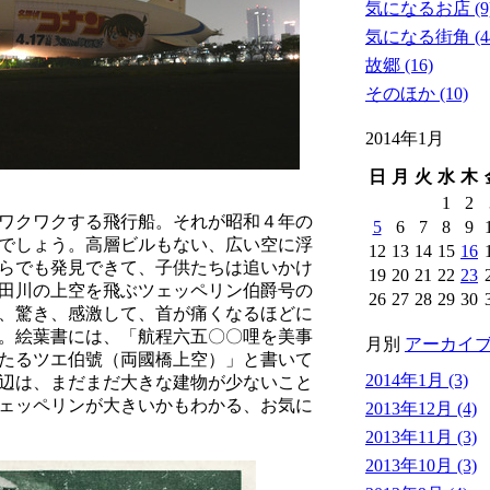
気になるお店 (9
気になる街角 (4
故郷 (16)
そのほか (10)
2014年1月
日
月
火
水
木
1
2
ワクワクする飛行船。それが昭和４年の
5
6
7
8
9
でしょう。高層ビルもない、広い空に浮
12
13
14
15
16
らでも発見できて、子供たちは追いかけ
19
20
21
22
23
田川の上空を飛ぶツェッペリン伯爵号の
26
27
28
29
30
、驚き、感激して、首が痛くなるほどに
。絵葉書には、「航程六五〇〇哩を美事
月別
アーカイ
たるツエ伯號（両國橋上空）」と書いて
2014年1月 (3)
辺は、まだまだ大きな建物が少ないこと
ェッペリンが大きいかもわかる、お気に
2013年12月 (4)
2013年11月 (3)
2013年10月 (3)