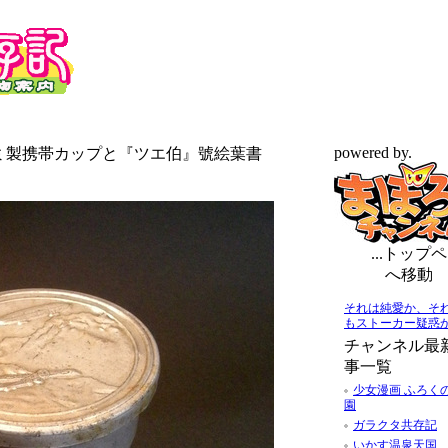
powered by.
ルミ製携帯カップと『ツエ伯』號絵葉書
...トップペ
へ移動
それは純愛か、そ
もストーカー疑惑
チャンネル最
事一覧
少女漫画 ふろく
園
ガラクタ共存記
いかす温泉天国