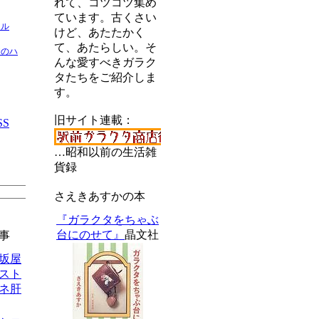
れて、コツコツ集め
ています。古くさい
ネル
けど、あたたかく
て、あたらしい。そ
間のハ
んな愛すべきガラク
タたちをご紹介しま
す。
旧サイト連載：
SS
…昭和以前の生活雑
貨録
さえきあすかの本
『ガラクタをちゃぶ
台にのせて』
晶文社
事
松坂屋
スト
ネ肝