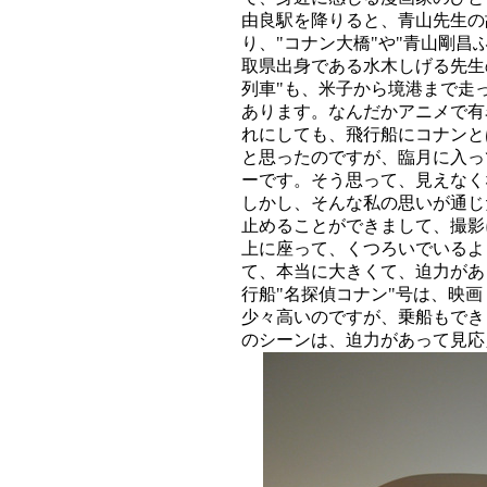
由良駅を降りると、青山先生の
り、"コナン大橋"や"青山剛昌
取県出身である水木しげる先生
列車"も、米子から境港まで走
あります。なんだかアニメで有
れにしても、飛行船にコナンと
と思ったのですが、臨月に入っ
ーです。そう思って、見えなく
しかし、そんな私の思いが通じ
止めることができまして、撮影
上に座って、くつろいでいるよ
て、本当に大きくて、迫力があ
行船"名探偵コナン"号は、映
少々高いのですが、乗船もでき
のシーンは、迫力があって見応