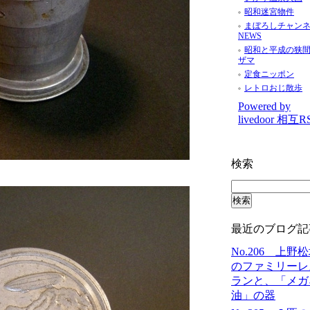
昭和迷宮物件
まぼろしチャン
NEWS
昭和と平成の狭
ザマ
定食ニッポン
レトロおじ散歩
Powered by
livedoor 相互R
検索
最近のブログ記
No.206 上野
のファミリーレ
ランと、「メガ
油」の器