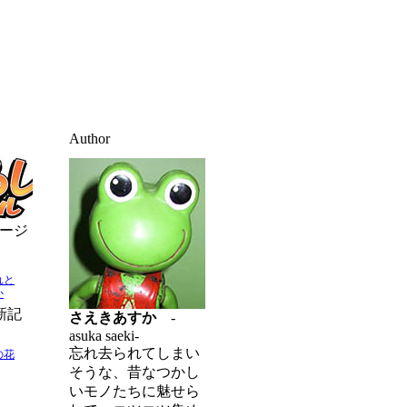
Author
ージ
れと
か
新記
さえきあすか
-
asuka saeki-
忘れ去られてしまい
の花
そうな、昔なつかし
いモノたちに魅せら