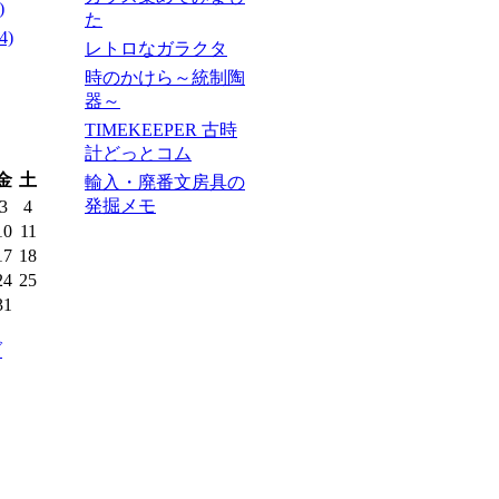
)
た
4)
レトロなガラクタ
時のかけら～統制陶
器～
TIMEKEEPER 古時
計どっとコム
金
土
輸入・廃番文房具の
発掘メモ
3
4
10
11
17
18
24
25
31
ブ