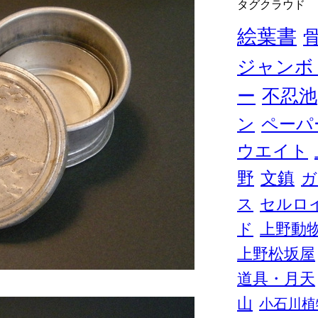
タグクラウド
絵葉書
ジャンボ
ー
不忍池
ン
ペーパ
ウエイト
野
文鎮
ガ
ス
セルロ
ド
上野動
上野松坂屋
道具・月天
山
小石川植