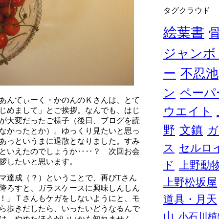
タグクラウド
絵葉書
ジャンボ
ー
不忍池
ン
ペーパ
あんてぃーく・かのんのＫさんは、とて
ウエイト
じめまして」とご挨拶。なんでも、はじ
が大変だったご様子（後日、ブログを読
野
文鎮
ガ
なかったとか）。ゆっくり見たいと思っ
あっというまに退散となりました。すみ
ス
セルロ
といえたのでしょうか‥‥？ 次回お会
拶したいと思います。
ド
上野動
マ達成（？）ということで、再びTさん
上野松坂屋
降ろすと、ガラスケースに興味しんしん
道具・月天
！」Ｔさんもケガをしないようにと、モ
ら歩きだしたら、いったいどうなるんで
山
小石川植
は、やめたほうがいいかも知れません。