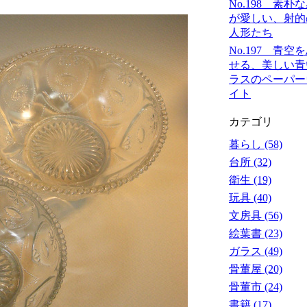
No.198 素朴
が愛しい、射的
人形たち
No.197 青空
せる、美しい青
ラスのペーパー
イト
カテゴリ
暮らし (58)
台所 (32)
衛生 (19)
玩具 (40)
文房具 (56)
絵葉書 (23)
ガラス (49)
骨董屋 (20)
骨董市 (24)
書籍 (17)