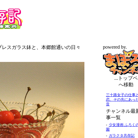
powered by.
のプレスガラス鉢と、本郷館通いの日々
...トップペ
へ移動
三十路女子の仕事
恋、その先にあっ
音
チャンネル最
事一覧
少女漫画 ふろく
園
ガラクタ共存記