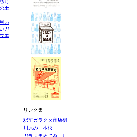
な感じ
の土
を思わ
いガ
ウエ
リンク集
駅前ガラクタ商店街
川原の一本松
ガラス集めてみまし