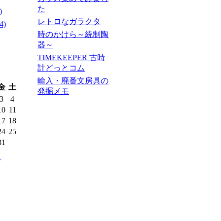
た
)
レトロなガラクタ
4)
時のかけら～統制陶
器～
TIMEKEEPER 古時
計どっとコム
輸入・廃番文房具の
金
土
発掘メモ
3
4
10
11
17
18
24
25
31
ブ