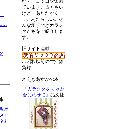
れて、コツコツ集め
ています。古くさい
けど、あたたかく
ネル
て、あたらしい。そ
んな愛すべきガラク
間のハ
タたちをご紹介しま
す。
旧サイト連載：
SS
…昭和以前の生活雑
貨録
さえきあすかの本
『ガラクタをちゃぶ
台にのせて』
晶文社
事
松坂屋
スト
ネ肝