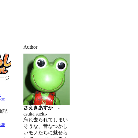
Author
ージ
と
た本
さえきあすか
-
新記
asuka saeki-
忘れ去られてしまい
の花
そうな、昔なつかし
いモノたちに魅せら