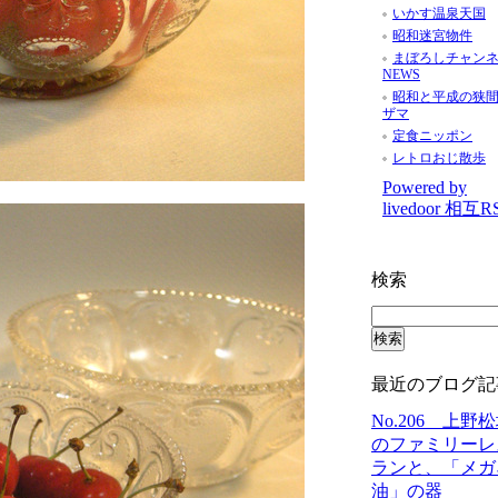
いかす温泉天国
昭和迷宮物件
まぼろしチャン
NEWS
昭和と平成の狭
ザマ
定食ニッポン
レトロおじ散歩
Powered by
livedoor 相互R
検索
最近のブログ記
No.206 上野
のファミリーレ
ランと、「メガ
油」の器