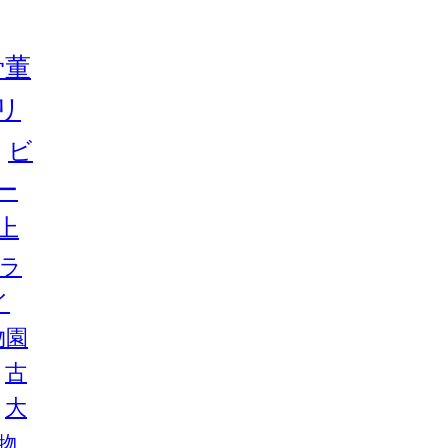
骨董
リ
ビ
ー
上
ラ
イ
物園
古
大
物