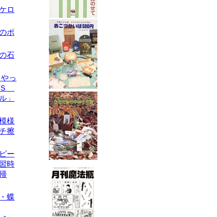
のケロ
キのポ
スの石
らやっ
・Ｓ
ル」
丸模様
チ擦
ーピー
習時
帰
製・蝶