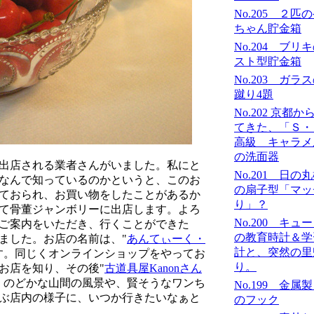
No.205 ２匹
ちゃん貯金箱
No.204 ブリ
スト型貯金箱
No.203 ガラ
蹴り4題
No.202 京都か
てきた、「Ｓ
高級 キャラメ
の洗面器
出店される業者さんがいました。私にと
No.201 日の
なんで知っているのかというと、このお
の扇子型「マッ
ておられ、お買い物をしたことがあるか
り」？
て骨董ジャンボリーに出店します。よろ
No.200 キュ
ご案内をいただき、行くことができた
の教育時計＆学
ました。お店の名前は、"
あんてぃーく・
計と、突然の里
す。同じくオンラインショップをやってお
り。
お店を知り、その後"
古道具屋Kanonさん
、のどかな山間の風景や、賢そうなワンち
No.199 金属
ぶ店内の様子に、いつか行きたいなぁと
のフック