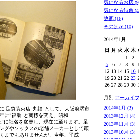
気になるお店 (9
気になる街角 (4
故郷 (16)
そのほか (10)
2014年1月
日
月
火
水
木
1
2
5
6
7
8
9
12
13
14
15
16
19
20
21
22
23
26
27
28
29
30
月別
アーカイ
2014年1月 (3)
年に 足袋装束店"丸福"として、大阪府堺市
）年に"福助"と商標を変え、昭和
2013年12月 (4)
式会社"に社名を変更し、現在に至ります。足
2013年11月 (3)
ングやソックスの老舗メーカーとして頑
2013年10月 (3)
くまでもありませんが、今年、平成