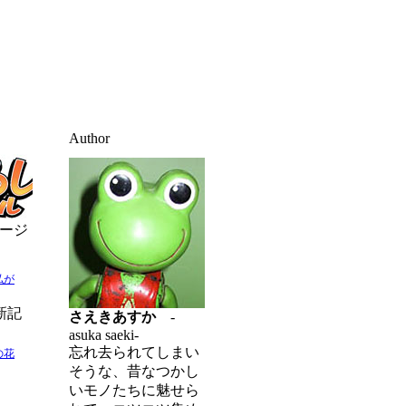
Author
ージ
私が
新記
さえきあすか
-
asuka saeki-
忘れ去られてしまい
の花
そうな、昔なつかし
いモノたちに魅せら