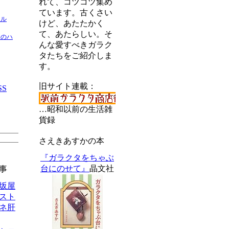
れて、コツコツ集め
ています。古くさい
ネル
けど、あたたかく
て、あたらしい。そ
間のハ
んな愛すべきガラク
タたちをご紹介しま
す。
旧サイト連載：
SS
…昭和以前の生活雑
貨録
さえきあすかの本
『ガラクタをちゃぶ
台にのせて』
晶文社
事
松坂屋
スト
ネ肝