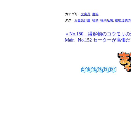
カテゴリ
:
文房具
,
書籍
タグ
:
お金受け皿
,
福助
,
福助足袋
,
福助足袋の
« No.150 縁起物のコウ
Main
|
No.152 セーターが高