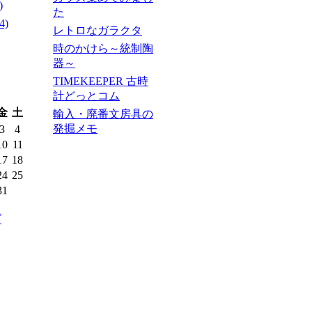
)
た
4)
レトロなガラクタ
時のかけら～統制陶
器～
TIMEKEEPER 古時
計どっとコム
金
土
輸入・廃番文房具の
発掘メモ
3
4
10
11
17
18
24
25
31
ブ