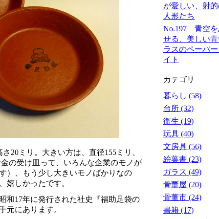
が愛しい、射的
人形たち
No.197 青空
せる、美しい青
ラスのペーパー
イト
カテゴリ
暮らし (58)
台所 (32)
衛生 (19)
玩具 (40)
文房具 (56)
高さ20ミリ。大きい方は、直径155ミリ、
絵葉書 (23)
のお金の受け皿って、いろんな企業のモノが
ガラス (49)
す）、もう少し大きいモノばかりなの
、嬉しかったです。
骨董屋 (20)
骨董市 (24)
昭和17年に発行された社史『福助足袋の
手元にあります。
書籍 (17)