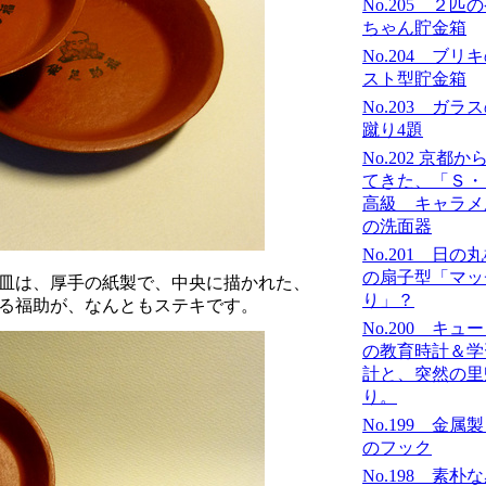
No.205 ２匹
ちゃん貯金箱
No.204 ブリ
スト型貯金箱
No.203 ガラ
蹴り4題
No.202 京都か
てきた、「Ｓ
高級 キャラメ
の洗面器
No.201 日の
の扇子型「マッ
皿は、厚手の紙製で、中央に描かれた、
り」？
る福助が、なんともステキです。
No.200 キュ
の教育時計＆学
計と、突然の里
り。
No.199 金属
のフック
No.198 素朴