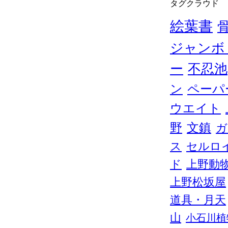
タグクラウド
絵葉書
ジャンボ
ー
不忍池
ン
ペーパ
ウエイト
野
文鎮
ガ
ス
セルロ
ド
上野動
上野松坂屋
道具・月天
山
小石川植