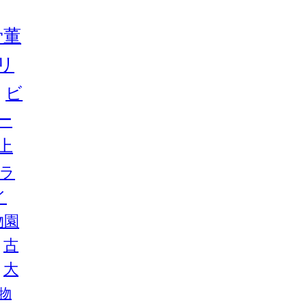
骨董
リ
ビ
ー
上
ラ
イ
物園
古
大
物