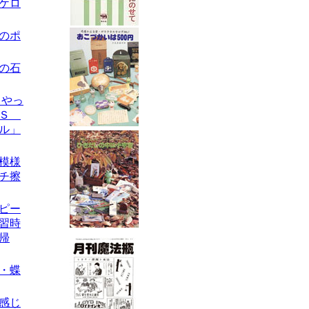
のケロ
キのポ
スの石
らやっ
・Ｓ
ル」
丸模様
チ擦
ーピー
習時
帰
製・蝶
な感じ