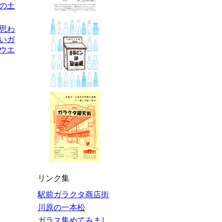
の土
を思わ
いガ
ウエ
リンク集
駅前ガラクタ商店街
川原の一本松
ガラス集めてみまし