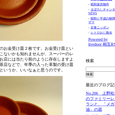
昭和迷宮物件
まぼろしチャン
NEWS
昭和と平成の狭
ザマ
定食ニッポン
レトロおじ散歩
Powered by
livedoor 相互R
のお金受け皿２枚です。お金受け皿とい
こないかも知れませんが、スーパーのレ
お店には当たり前のように存在しますよ
検索
茶店などで、年季の入った革製の受け皿
というか、いいなぁと思うのです。
最近のブログ記
No.206 上野
のファミリーレ
ランと、「メガ
油」の器