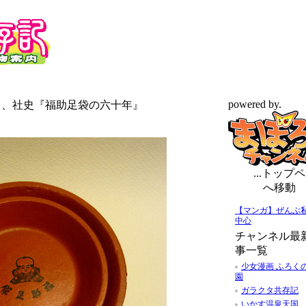
powered by.
皿と、社史『福助足袋の六十年』
...トップペ
へ移動
【マンガ】ぜんぶ
中心
チャンネル最
事一覧
少女漫画 ふろく
園
ガラクタ共存記
いかす温泉天国