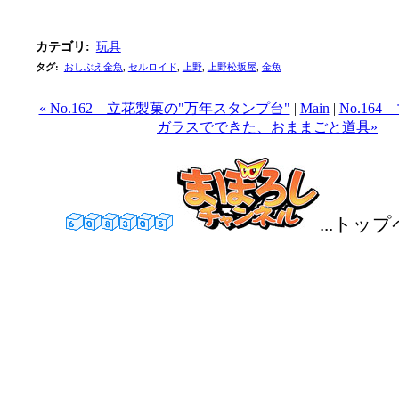
カテゴリ
:
玩具
タグ
:
おしぶえ金魚
,
セルロイド
,
上野
,
上野松坂屋
,
金魚
« No.162 立花製菓の"万年スタンプ台"
|
Main
|
No.16
ガラスでできた、おままごと道具»
...トッ