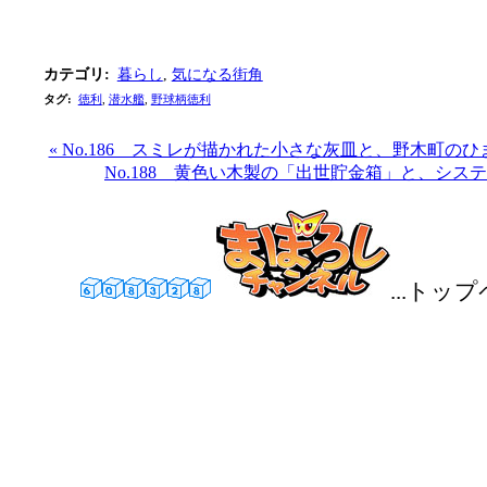
カテゴリ
:
暮らし
,
気になる街角
タグ
:
徳利
,
潜水艦
,
野球柄徳利
« No.186 スミレが描かれた小さな灰皿と、野木町の
No.188 黄色い木製の「出世貯金箱」と、システ
...トッ