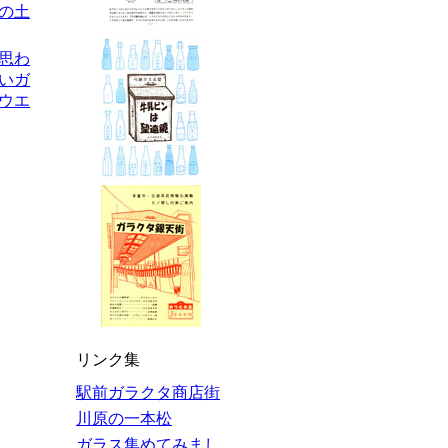
の土
を思わ
いガ
ウエ
リンク集
駅前ガラクタ商店街
川原の一本松
ガラス集めてみまし