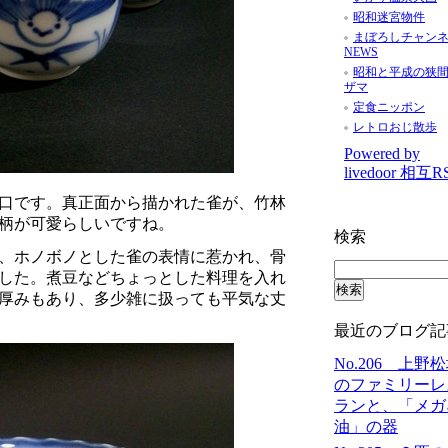
昭和迷宮物件
まぼろしチャン
NEWS
昭和と平成の狭
ザマ
定食ニッポン
レトロおじ散歩
Powered by
livedoor 相互R
口です。真正面から描かれた雀が、竹林
絵柄が可愛らしいですね。
検索
、ホノボノとした雀の表情に惹かれ、骨
した。煮豆などちょっとした料理を入れ
厚みもあり、多少雑に扱っても平気な丈
最近のブログ記
No.206 上野
のファミリーレ
ランと、「メガ
油」の器