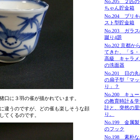
No.205 ２匹
ちゃん貯金箱
No.204 ブリ
スト型貯金箱
No.203 ガラ
蹴り4題
No.202 京都か
てきた、「Ｓ
高級 キャラメ
の洗面器
No.201 日の
の扇子型「マッ
り」？
No.200 キュ
の猪口に３羽の雀が描かれています。
の教育時計＆学
計と、突然の里
に違うのですが、どの雀も楽しそうな顔
り。
リしてくるのです。
No.199 金属
のフック
No.198 素朴