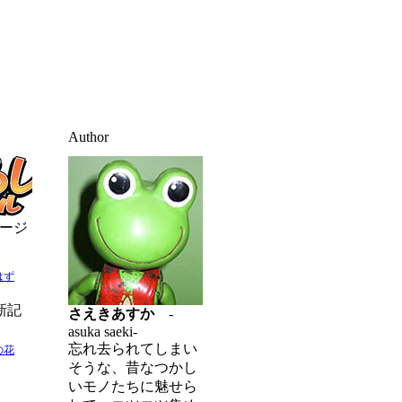
Author
ージ
はず
新記
さえきあすか
-
asuka saeki-
忘れ去られてしまい
の花
そうな、昔なつかし
いモノたちに魅せら