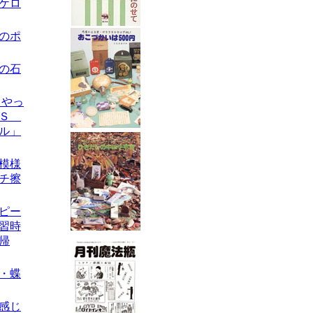
のケロ
キのポ
スの石
らやっ
・Ｓ
ル」
丸模様
チ擦
ーピー
習時
帰
製・蝶
な感じ