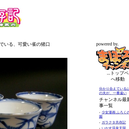
powered by.
飛んでいる、可愛い雀の猪口
...トップペ
へ移動
分かり合えている
の夫が、一番遠い
チャンネル最
事一覧
少女漫画 ふろく
園
ガラクタ共存記
いかす温泉天国