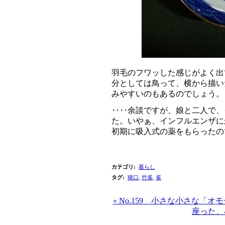
羽毛のフワッした感じがよく出
分としては鳥って、横から描い
みやすいのもあるのでしょう。
‥‥余談ですが、娘と二人で、
た。いやぁ、インフルエンザに
初期に吸入式の薬をもらったの
カテゴリ
:
暮らし
タグ
:
猪口
,
竹雀
,
雀
« No.159 小さな小さな「
座った、