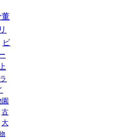
骨董
リ
ビ
ー
上
ラ
イ
物園
古
大
物