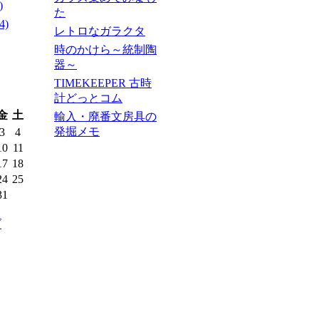
)
た
4)
レトロなガラクタ
時のかけら～統制陶
器～
TIMEKEEPER 古時
計どっとコム
金
土
輸入・廃番文房具の
発掘メモ
3
4
10
11
17
18
24
25
31
ブ