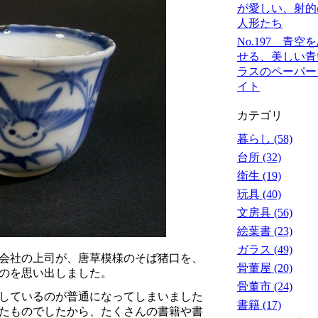
が愛しい、射的
人形たち
No.197 青空
せる、美しい青
ラスのペーパー
イト
カテゴリ
暮らし (58)
台所 (32)
衛生 (19)
玩具 (40)
文房具 (56)
絵葉書 (23)
ガラス (49)
会社の上司が、唐草模様のそば猪口を、
骨董屋 (20)
のを思い出しました。
骨董市 (24)
しているのが普通になってしまいました
書籍 (17)
したものでしたから、たくさんの書籍や書