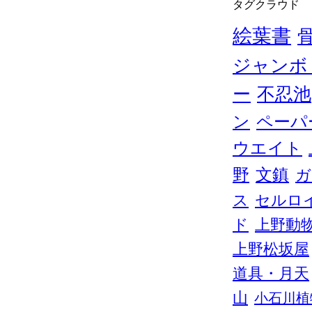
タグクラウド
絵葉書
ジャンボ
ー
不忍池
ン
ペーパ
ウエイト
野
文鎮
ガ
ス
セルロ
ド
上野動
上野松坂屋
道具・月天
山
小石川植