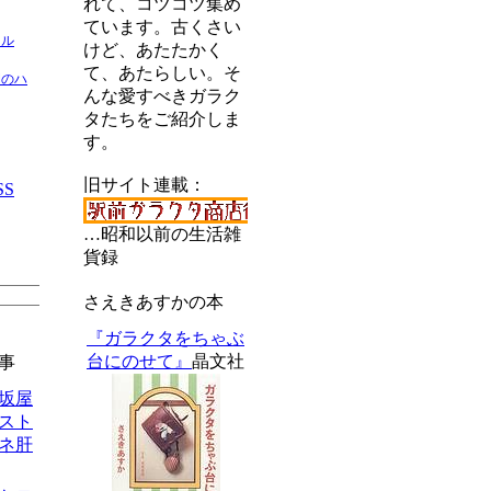
れて、コツコツ集め
ています。古くさい
ネル
けど、あたたかく
て、あたらしい。そ
間のハ
んな愛すべきガラク
タたちをご紹介しま
す。
旧サイト連載：
SS
…昭和以前の生活雑
貨録
さえきあすかの本
『ガラクタをちゃぶ
台にのせて』
晶文社
事
松坂屋
スト
ネ肝