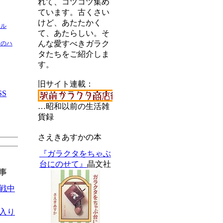
れて、コツコツ集め
ています。古くさい
けど、あたたかく
ネル
て、あたらしい。そ
んな愛すべきガラク
間のハ
タたちをご紹介しま
す。
旧サイト連載：
SS
…昭和以前の生活雑
貨録
さえきあすかの本
『ガラクタをちゃぶ
台にのせて』
晶文社
事
声戦中
に入り