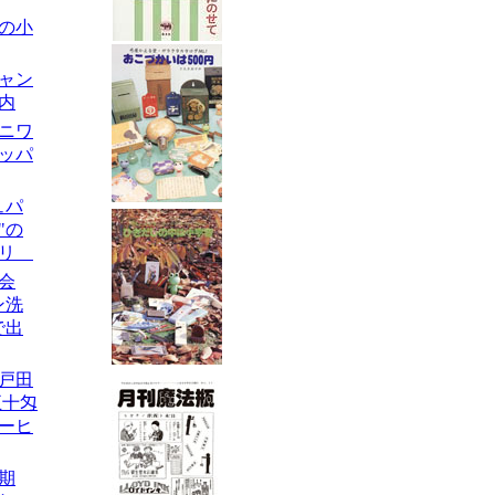
スの小
チャン
内
のニワ
ッパ
ュパ
"の
トリ
商会
ン洗
で出
屋戸田
五十匁
ーヒ
初期