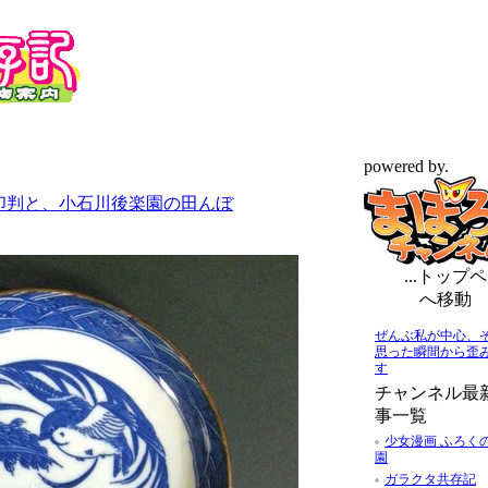
powered by.
り印判と、小石川後楽園の田んぼ
...トップペ
へ移動
ぜんぶ私が中心、
思った瞬間から歪
す
チャンネル最
事一覧
少女漫画 ふろく
園
ガラクタ共存記