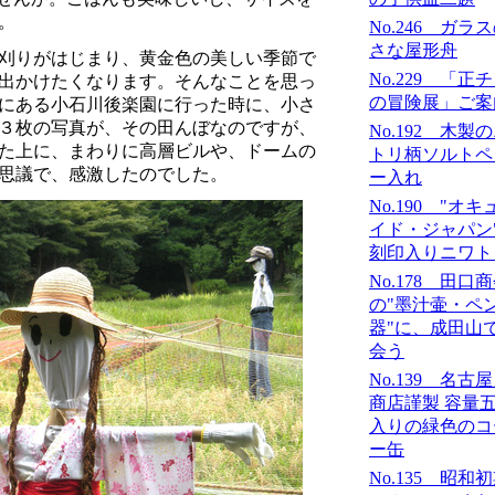
。
No.246 ガラ
さな屋形舟
刈りがはじまり、黄金色の美しい季節で
No.229 「正
出かけたくなります。そんなことを思っ
の冒険展」ご案
にある小石川後楽園に行った時に、小さ
３枚の写真が、その田んぼなのですが、
No.192 木製
た上に、まわりに高層ビルや、ドームの
トリ柄ソルトペ
思議で、感激したのでした。
ー入れ
No.190 "オキ
イド・ジャパン
刻印入りニワ
No.178 田口
の"墨汁壷・ペ
器"に、成田山
会う
No.139 名古
商店謹製 容量
入りの緑色のコ
ー缶
No.135 昭和