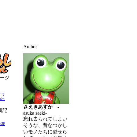
Author
ージ
そう
み出
さえきあすか
-
新記
asuka saeki-
忘れ去られてしまい
の花
そうな、昔なつかし
いモノたちに魅せら