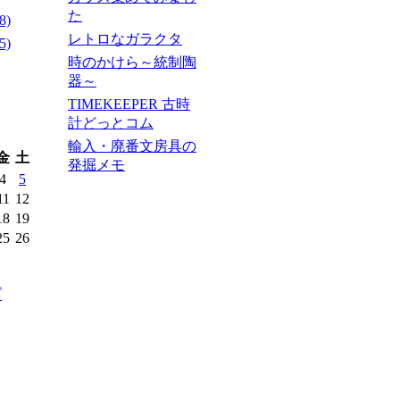
た
8)
レトロなガラクタ
5)
時のかけら～統制陶
器～
TIMEKEEPER 古時
計どっとコム
輸入・廃番文房具の
金
土
発掘メモ
4
5
11
12
18
19
25
26
ブ