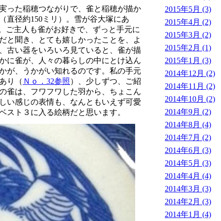
実った稲穂つながりで、雀と稲穂が描か
2015年5月 (3)
（直径約150ミリ）。雪が谷大塚にあ
2015年4月 (2)
た。ご主人も雀がお好きで、ずっと手元に
2015年3月 (2)
だと聞き、とても嬉しかったことを、よ
2015年2月 (1)
、古い器をいろいろ見ていると、雀が描
2015年1月 (3)
かに雀が、人々の暮らしの中にとけ込ん
かが、うかがい知れるのです。私の手元
2014年12月 (2)
あり（
Ｎｏ．32参照
）、少しずつ、ご紹
2014年11月 (2)
の雀は、フワフワした羽から、ちょこん
2014年10月 (2)
しい感じの表情も、なんともいえず可愛
2014年9月 (2)
ベスト３に入る絵柄だと思います。
2014年8月 (4)
2014年7月 (2)
2014年6月 (3)
2014年5月 (3)
2014年4月 (4)
2014年3月 (3)
2014年2月 (3)
2014年1月 (4)