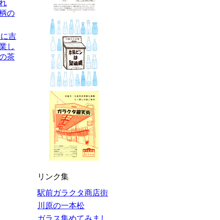
れ
柄の
6年に吉
業し
の茶
リンク集
駅前ガラクタ商店街
川原の一本松
ガラス集めてみまし