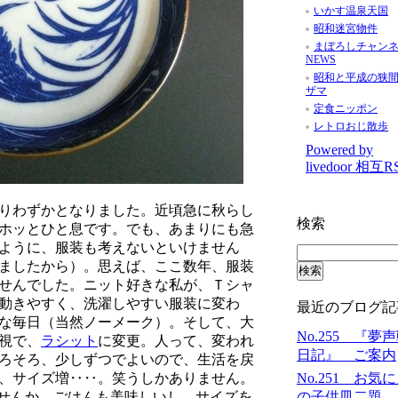
いかす温泉天国
昭和迷宮物件
まぼろしチャン
NEWS
昭和と平成の狭
ザマ
定食ニッポン
レトロおじ散歩
Powered by
livedoor 相互R
りわずかとなりました。近頃急に秋らし
検索
ホッとひと息です。でも、あまりにも急
ように、服装も考えないといけません
ましたから）。思えば、ここ数年、服装
せんでした。ニット好きな私が、Ｔシャ
動きやすく、洗濯しやすい服装に変わ
最近のブログ記
な毎日（当然ノーメーク）。そして、大
No.255 『夢
視で、
ラシット
に変更。人って、変われ
日記』 ご案内
ろそろ、少しずつでよいので、生活を戻
No.251 お気
、サイズ増‥‥。笑うしかありません。
の子供皿二題
ませんか。ごはんも美味しいし、サイズを