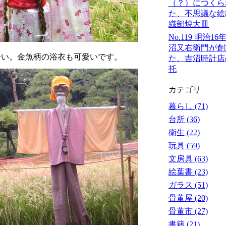
（？）につくら
た、不思議な絵
織部焼大皿
No.119 明治1
沼又右衛門が創
い。金魚柄の浴衣も可愛いです。
た、吉沼時計店
托
カテゴリ
暮らし (71)
台所 (36)
衛生 (22)
玩具 (59)
文房具 (63)
絵葉書 (23)
ガラス (51)
骨董屋 (20)
骨董市 (27)
書籍 (21)